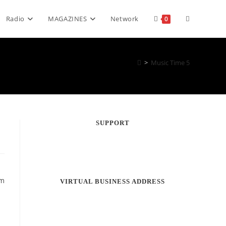
Toggle
Radio
MAGAZINES
Network
0
website
>
Music Time 5
search
SUPPORT
em
VIRTUAL BUSINESS ADDRESS