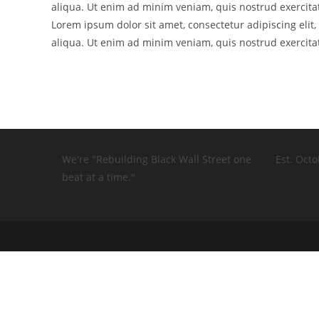
aliqua. Ut enim ad minim veniam, quis nostrud exercitat
Lorem ipsum dolor sit amet, consectetur adipiscing eli
aliqua. Ut enim ad minim veniam, quis nostrud exercitat
We're "Rebuilding Black Wall Street one
Est. Octo
beat at a time."