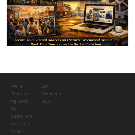
We're
Est.
"Rebuildi
October 1,
ng Black
2025
Wall
Street one
beat at a
time."