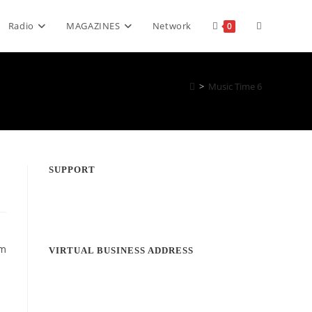
Toggle
Radio
MAGAZINES
Network
0
website
>
Music Time 6
search
SUPPORT
em
VIRTUAL BUSINESS ADDRESS