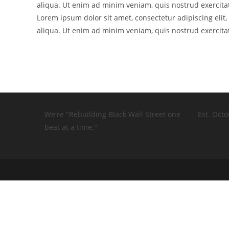
aliqua. Ut enim ad minim veniam, quis nostrud exercitat
Lorem ipsum dolor sit amet, consectetur adipiscing eli
aliqua. Ut enim ad minim veniam, quis nostrud exercitat
We're "Rebuilding Black Wall Street one
Est. Octo
beat at a time."