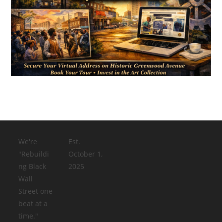
We're
Est.
"Rebuildi
October 1,
ng Black
2025
Wall
Street one
beat at a
time."